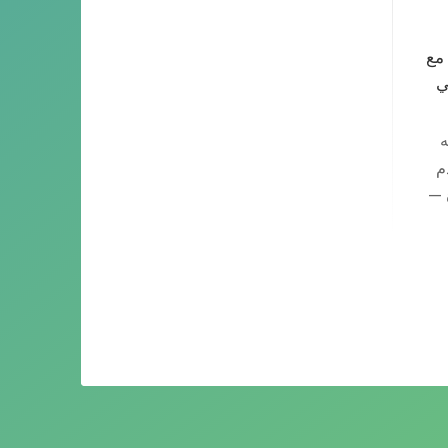
مع
ي
ه
م
 —