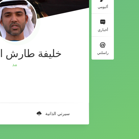
ألبومي
أخباري
خليفة طارش ا
راسلني
مدير المركز
سيرتي الذاتية